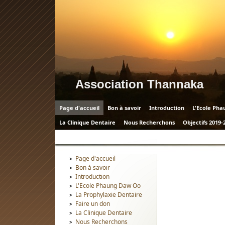
Association Thannaka
Page d'accueil
Bon à savoir
Introduction
L'Ecole Ph
La Clinique Dentaire
Nous Recherchons
Objectifs 2019-
Contact
Partenaires
Nos donateurs
Vente de Confit
Page d'accueil
Bon à savoir
Introduction
L'Ecole Phaung Daw Oo
La Prophylaxie Dentaire
Faire un don
La Clinique Dentaire
Nous Recherchons